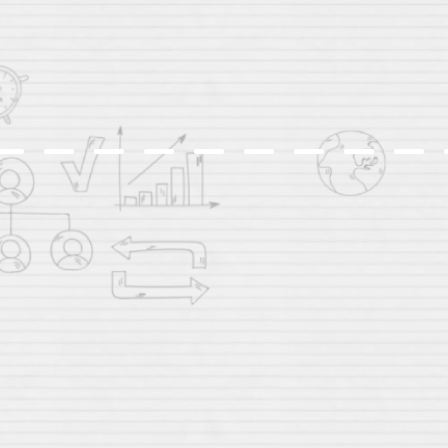
релігієзнавець,
член-засновник Української Гельсінської груп